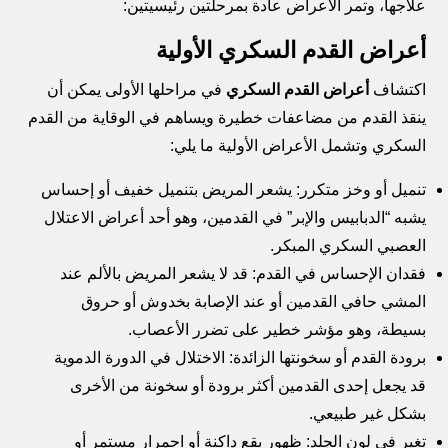
علاجها، وتمر الأعراض عادة بمرحلتين رئيسيتين:
أعراض القدم السكري الأولية
اكتشاف
أعراض القدم السكري
في مراحلها الأولى يمكن أن
ينقذ القدم من مضاعفات خطيرة ويساهم في الوقاية من القدم
السكري وتشمل الأعراض الأولية ما يلي:
تنميل أو وخز متكرر: يشعر المريض بتنميل خفيف أو إحساس
يشبه “الدبابيس والإبر” في القدمين، وهو أحد أعراض الاعتلال
العصبي السكري المبكر.
فقدان الإحساس في القدم: قد لا يشعر المريض بالألم عند
المشي حافي القدمين أو عند الإصابة بخدوش أو حروق
بسيطة، وهو مؤشر خطير على تضرر الأعصاب.
برودة القدم أو سخونتها الزائدة: الاختلال في الدورة الدموية
قد يجعل إحدى القدمين أكثر برودة أو سخونة من الأخرى
بشكل غير طبيعي.
تغير في لون الجلد: ظهور بقع داكنة أو احمرار مستمر أو