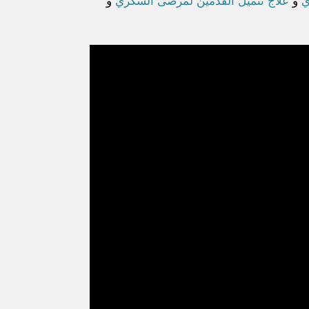
ي
و
علاج تنميل القدمين لمرضى السكري
و