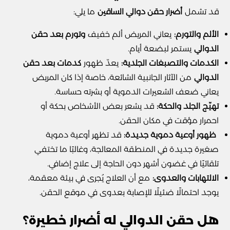
قد تشمل
أضرار حقن دوالي الساقين
ما يلي:
الألم والتورم:
يعاني المريض ألم خفيف
وتورم بعد حقن
الدوالي
يستمر لبضعة أيام.
الكدمات والتصبغات الجلدية:
يعدّ ظهور
كدمات بعد حقن
الدوالي
من الآثار الجانبية الشائعة، خاصة إذا كان المريض
يعاني ضعف الشعيرات الدموية أو بشرته حساسة.
تهيّج الجلد والحكة:
قد يشعر بعض الأشخاص بحكة أو
احمرار مؤقت في مكان الحقن.
ظهور أوعية دموية جديدة:
قد تظهر أوعية دموية
صغيرة جديدة في المنطقة المعالجة، وغالبًا ما تختفي
تلقائيًا في غضون أشهر دون الحاجة إلى علاج إضافي.
الالتهابات والعدوى:
مع أن العلاج يُجرى في بيئة معقمة،
يوجد احتمالًا ضئيلًا للإصابة بعدوى في موقع الحقن.
هل حقن الدوالي له أضرار خطيرة؟