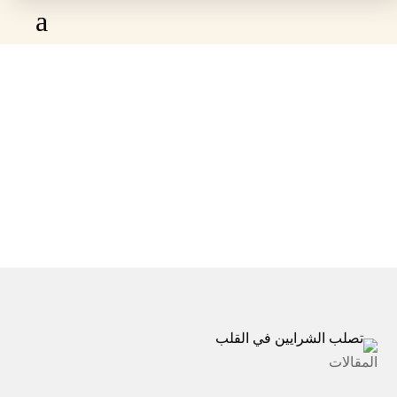
a
تصلب الشرايين في القلب (الأعراض وأهم النصائح
والإرشادات للوقاية منه)
تصلب الشرايين في القلب (الأعراض وأهم
الرئيسية

النصائح والإرشادات للوقاية منه)
المقالات