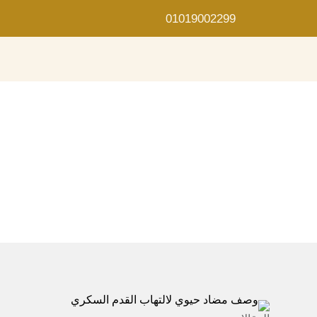
01019002299
ما أ