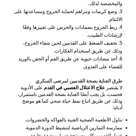
والمخصصة لذلك.
وضع كريمات ومراهم لحماية الجروح ومساعدتها على
الالتئام.
ربط الجروح بضمادات والحرص على تغييرها وفقًا
لإرشادات الطبيب.
تخفيف الضغط على القدمين لحين شفاء الجروح،
وذلك عن طريق استخدام العكازات.
أخذ مضادات حيوية عن طريق الفم أو الحقن بالوريد
للقضاء على العدوى.
طرق العناية بصحة القدمين لمرضى السكري
لا يقتصر
علاج الاعتلال العصبي في القدم
على الأدوية
فحسب، بل يجب أيضًا العناية بصحة القدمين باستمرار،
وذلك عن طريق اتباع نمط حياة صحي كما هو موضح
أدناه:
تناول الأطعمة الصحية الغنية بالفواكه والخضروات.
ممارسة التمارين الرياضية لتنشيط الدورة الدموية.
غسل القدمين كل يوم وتجفيفهما بمنشفة نظيفة.