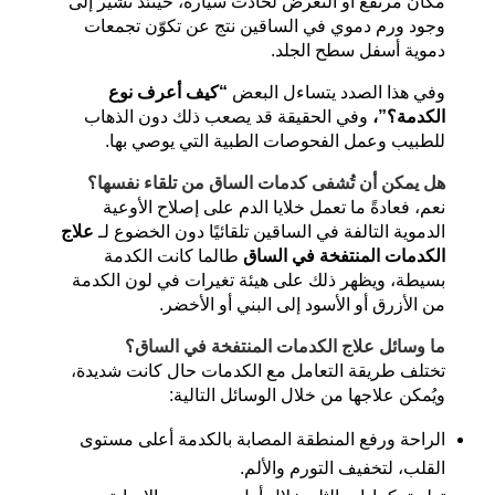
مكان مرتفع أو التعرض لحادث سيارة، حينئذ تُشير إلى
وجود ورم دموي في الساقين نتج عن تكوّن تجمعات
دموية أسفل سطح الجلد.
وفي هذا الصدد يتساءل البعض
“كيف أعرف نوع
الكدمة؟”،
وفي الحقيقة قد يصعب ذلك دون الذهاب
للطبيب وعمل الفحوصات الطبية التي يوصي بها.
هل يمكن أن تُشفى كدمات الساق من تلقاء نفسها؟
نعم، فعادةً ما تعمل خلايا الدم على إصلاح الأوعية
الدموية التالفة في الساقين تلقائيًا دون الخضوع لـ
علاج
الكدمات المنتفخة في الساق
طالما كانت الكدمة
بسيطة، ويظهر ذلك على هيئة تغيرات في لون الكدمة
من الأزرق أو الأسود إلى البني أو الأخضر.
ما وسائل
علاج الكدمات المنتفخة في الساق
؟
تختلف طريقة التعامل مع الكدمات حال كانت شديدة،
ويُمكن علاجها من خلال الوسائل التالية:
الراحة ورفع المنطقة المصابة بالكدمة أعلى مستوى
القلب، لتخفيف التورم والألم.