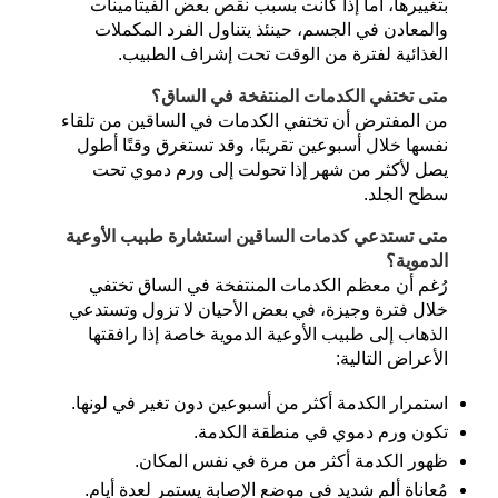
بتغييرها، أما إذا كانت بسبب نقص بعض الفيتامينات
والمعادن في الجسم، حينئذ يتناول الفرد المكملات
الغذائية لفترة من الوقت تحت إشراف الطبيب.
متى تختفي الكدمات المنتفخة
في الساق؟
من المفترض أن تختفي الكدمات في الساقين من تلقاء
نفسها خلال أسبوعين تقريبًا، وقد تستغرق وقتًا أطول
يصل لأكثر من شهر إذا تحولت إلى ورم دموي تحت
سطح الجلد.
متى تستدعي كدمات الساقين استشارة طبيب الأوعية
الدموية؟
رُغم أن معظم الكدمات المنتفخة في الساق تختفي
خلال فترة وجيزة، في بعض الأحيان لا تزول وتستدعي
الذهاب إلى طبيب الأوعية الدموية خاصة إذا رافقتها
الأعراض التالية:
استمرار الكدمة أكثر من أسبوعين دون تغير في لونها.
تكون ورم دموي في منطقة الكدمة.
ظهور الكدمة أكثر من مرة في نفس المكان.
مُعاناة ألم شديد في موضع الإصابة يستمر لعدة أيام.